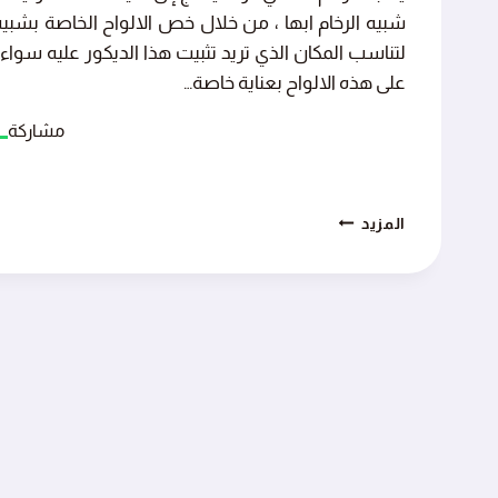
شبيه الرخام ابها ، من خلال خص الالواح الخاصة بشبي
لتناسب المكان الذي تريد تثبيت هذا الديكور عليه سواء
على هذه الالواح بعناية خاصة…
مشاركة
خصومات
المزيد
مذهلة
في
خدمة
تركيب
بديل
الرخام
الجنوب
اتصل
بنا
الان
0551538794