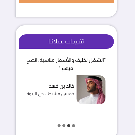
تقييمات عملائنا
"الشغل نظيف والأسعار مناسبة، انصح
"
فيهم."
خالد بن فهد
خميس مشيط - حي الربوة