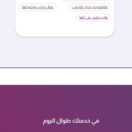
طباعة ورق جدران الجنوب
عمال تركيب باركيه ابها
فايبر جلاس في ابها
في خدمتك طوال اليوم