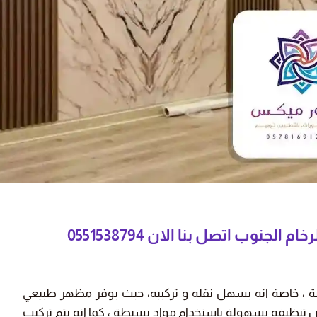
 عالية، أنصح
"دهان الشقة كان سريع وممتاز، شكراً
لكم."
ز بن خالد
نورة محمد
يط - حي الرمال
أبها - حي الفيصلية
نوب اتصل بنا الان 0551538794
خفضة ، خاصة انه يسهل نقله و تركيبه، حيث يوفر مظهر طبيعي
مكن تنظيفه بسهولة باستخدام مواد بسيطة ، كما انه يتم تركيب