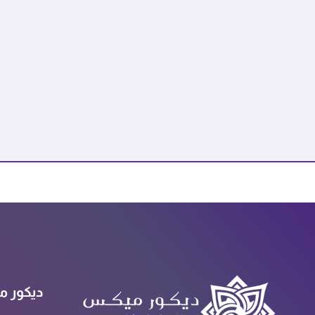
ديكور م