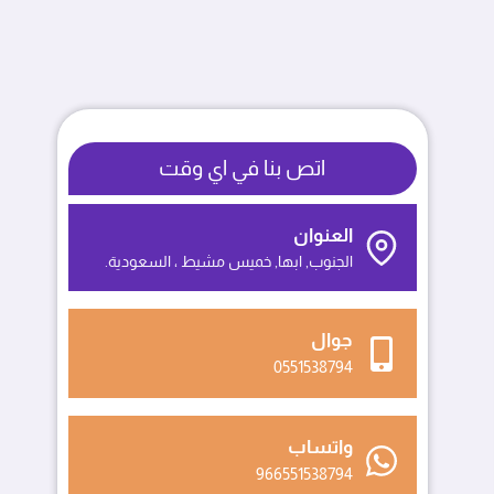
اتص بنا في اي وقت
العنوان
الجنوب, ابها, خميس مشيط ، السعودية.
جوال
0551538794
واتساب
966551538794