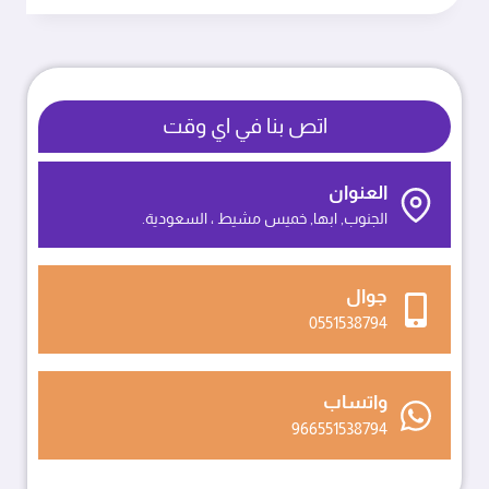
ابها
ت:
0551538794
بلاطات
اسقف
اتص بنا في اي وقت
ارمسترونج
خميس
مشيط
العنوان
الجنوب, ابها, خميس مشيط ، السعودية.
جوال
0551538794
واتساب
966551538794