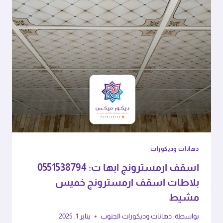
دهانات وديكورات
اسقف ارمسترونج ابها ت: 0551538794
بلاطات اسقف ارمسترونج خميس
مشيط
بواسطة:
دهانات وديكورات الجنوب
يناير 1, 2025