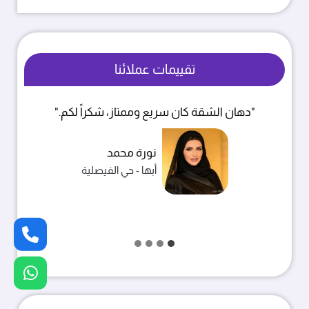
تقييمات عملائنا
"الشغل نظيف والأسعار مناسبة، انصح فيهم."
خالد بن فهد
خميس مشيط - حي الربوة