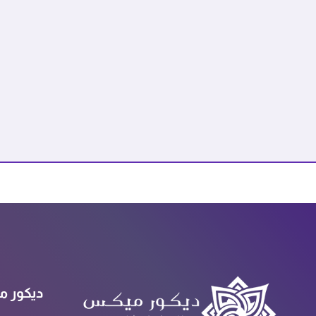
ديكور م