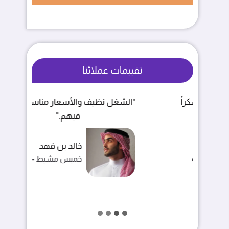
تقييمات عملائنا
"الشغل نظيف والأسعار مناسبة، انصح
"
فيهم."
خالد بن فهد
خميس مشيط - حي الربوة