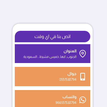
اتص بنا في اي وقت
العنوان
الجنوب, ابها, خميس مشيط ، السعودية.
جوال
0551538794
واتساب
966551538794