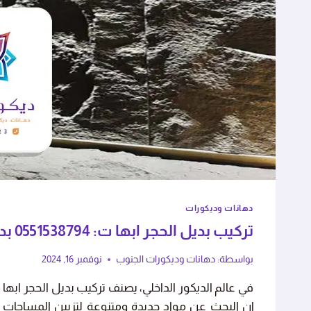
ا مع الأثاث بحذر شديد، الشغل
استجابة سريعة وجودة
رائع."
بهم."
فاطمة بنت أحمد
عبدالعزي
دهانات وديكورات
أبها - حي الريان
خميس مش
تركيب بديل الحجر ابها ت: 0551538794 بديل الحجر للجدران خميس مشيط
بواسطة:
دهانات وديكورات الجنوب
نوفمبر 16, 2024
في عالم الديكور الداخلي، يصنف تركيب بديل الحجر ابها م
إن البحث عن مواد جديدة ومتنوعة لتزيين المساحات ال