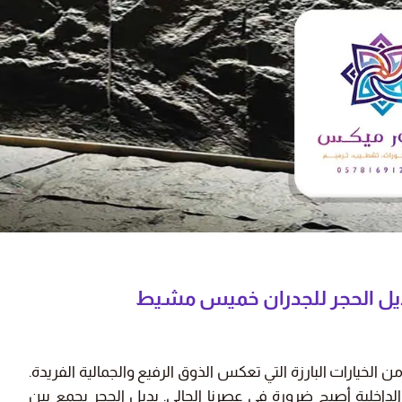
 عالية، أنصح
"دهان الشقة كان سريع وممتاز، شكراً
لكم."
ز بن خالد
نورة محمد
يط - حي الرمال
أبها - حي الفيصلية
ن الخيارات البارزة التي تعكس الذوق الرفيع والجمالية الفريدة.
داخلية أصبح ضرورة في عصرنا الحالي. بديل الحجر يجمع بين