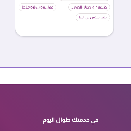
طباعة ورق جدران الجنوب
عمال تركيب باركيه ابها
فايبر جلاس في ابها
في خدمتك طوال اليوم