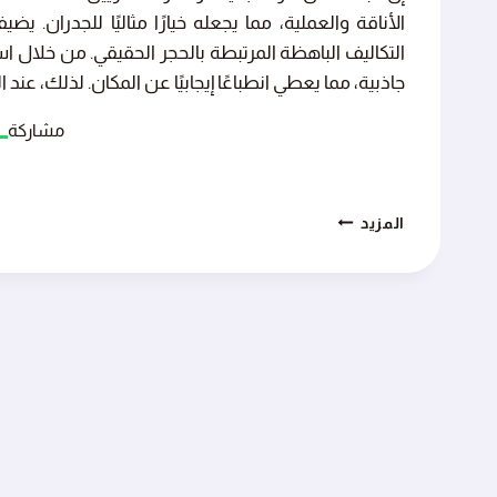
الأناقة والعملية، مما يجعله خيارًا مثاليًا للجدران.
التكاليف الباهظة المرتبطة بالحجر الحقيقي. من خلال 
جاذبية، مما يعطي انطباعًا إيجابيًا عن المكان. لذلك، عند 
مشاركة
تركيب
المزيد
بديل
الحجر
ابها
ت:
0551538794
بديل
الحجر
للجدران
خميس
مشيط