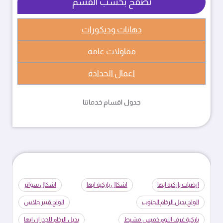
تصفح بحسب القسم
دهانات وديكورات
مقاولات عامة
اعمال الحدادة
جدول اقسام خدماتنا
ارضيات باركية ابها
اشكال باركية ابها
اشكال سواتر
الواح بديل الرخام الجنوب
الواح فيبر جلاس
باركية غرف النوم خميس مشيط
بديل الرخام للجدران ابها