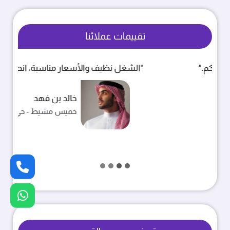
تقييمات عملائنا
"الشغل نظيف والأسعار مناسبة، انصح فيهم."
خالد بن فهد
خميس مشيط - حي الربوة