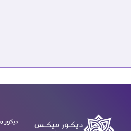
ديكور م