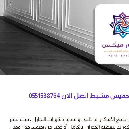
 عالية، أنصح
"دهان الشقة كان سريع وممتاز، شكراً
لكم."
ز بن خالد
نورة محمد
يط - حي الرمال
أبها - حي الفيصلية
شيط اتصل الان 0551538794
ميع الأماكن الداخلية ، و تجديد ديكورات المنازل ، حيث تتميز
ورات لتغطية الجدران ،بالكامل أو كجزء من تصميم جدار مميز ،