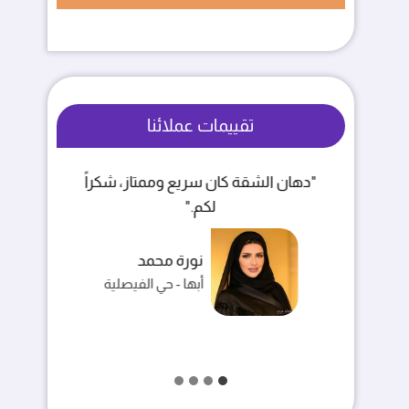
تقييمات عملائنا
"الشغل نظيف والأسعار مناسبة، انصح
"
فيهم."
خالد بن فهد
خميس مشيط - حي الربوة