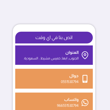
اتص بنا في اي وقت
العنوان
الجنوب, ابها, خميس مشيط ، السعودية.
جوال
0551538794
واتساب
966551538794