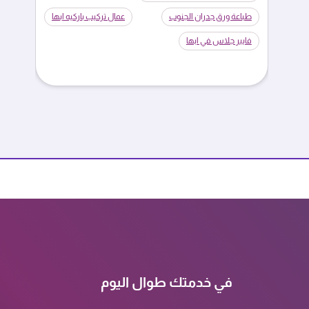
طباعة ورق جدران الجنوب
عمال تركيب باركيه ابها
فايبر جلاس في ابها
في خدمتك طوال اليوم