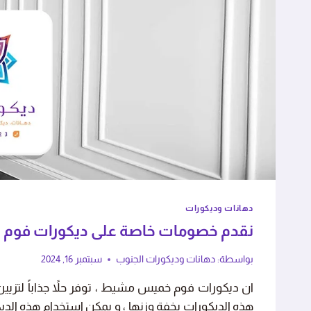
ا مع الأثاث بحذر شديد، الشغل
استجابة سريعة وجودة
رائع."
بهم."
فاطمة بنت أحمد
عبدالعزي
دهانات وديكورات
أبها - حي الريان
خميس مش
نقدم خصومات خاصة على ديكورات فوم خميس م
بواسطة:
دهانات وديكورات الجنوب
سبتمبر 16, 2024
ان ديكورات فوم خميس مشيط ، توفر حلاً جذاباً لتزيين ج
هذه الديكورات بخفة وزنها ، و يمكن استخدام هذه الديك