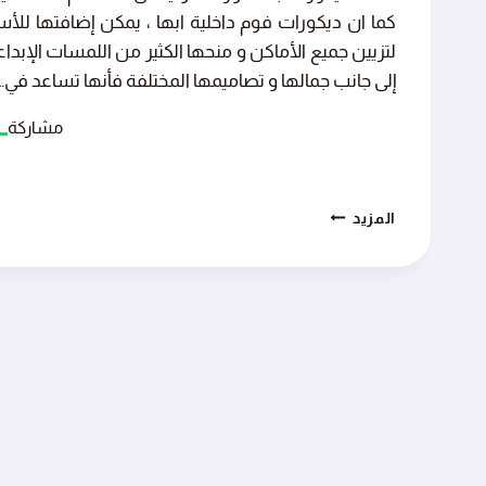
كما ان ديكورات فوم داخلية ابها ، يمكن إضافتها للأ
لتزيين جميع الأماكن و منحها الكثير من اللمسات الإبداع
إلى جانب جمالها و تصاميمها المختلفة فأنها تساعد في…
مشاركة
نقدم
المزيد
خصومات
خاصة
على
ديكورات
فوم
خميس
مشيط
اتصل
الان
0551538794