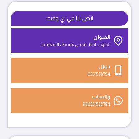
ت:
0551538794
اتص بنا في اي وقت
جلسات
خارجية
دائرية
العنوان
ابها
الجنوب, ابها, خميس مشيط ، السعودية.
جوال
0551538794
واتساب
966551538794