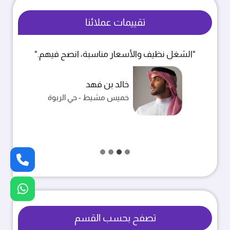
تقييمات عملائنا
"الشغل نظيف والأسعار مناسبة، انصح فيهم."
خالد بن فهد
خميس مشيط - حي الربوة
تصفح بحسب القسم