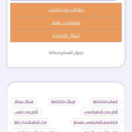
دهانات وديكورات
مقاولات عامة
اعمال الحدادة
جدول اقسام خدماتنا
ارضيات باركية ابها
اشكال باركية ابها
اشكال سواتر
الواح بديل الرخام الجنوب
الواح فيبر جلاس
باركية غرف النوم خميس مشيط
بديل الرخام للجدران ابها