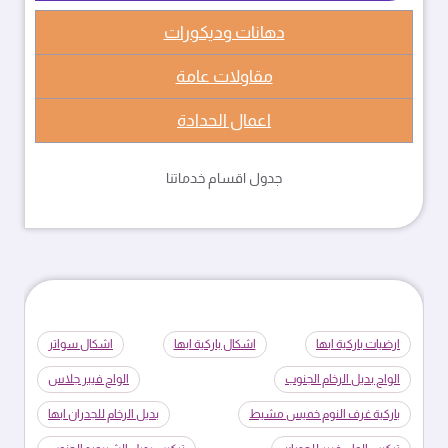
دهانات وديكورات
مقاولات عامة
اعمال الحدادة
جدول اقسام خدماتنا
ارضيات باركية ابها
اشكال باركية ابها
اشكال سواتر
الواح بديل الرخام الجنوب
الواح فيبر جلاس
باركية غرف النوم خميس مشيط
بديل الرخام للجدران ابها