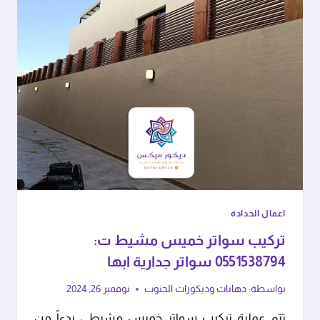
اعمال الحدادة
تركيب سواتر خميس مشيط ت:
0551538794 سواتر جدارية ابها
بواسطة:
دهانات وديكورات الجنوب
نوفمبر 26, 2024
تتم عملية تركيب سواتر خميس مشيط ، بدءاً من