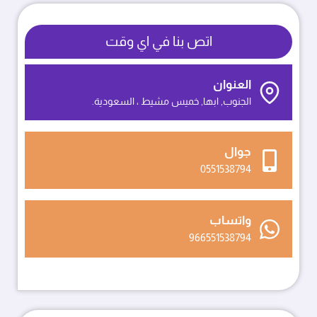
0551538794
سواتر
اتص بنا في اي وقت
جدارية
ابها
العنوان
الجنوب, ابها, خميس مشيط ، السعودية.
جوال
0551538794
واتساب
966551538794