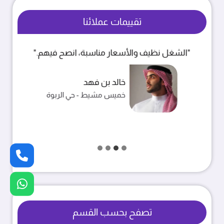
تقييمات عملائنا
"الشغل نظيف والأسعار مناسبة، انصح فيهم."
خالد بن فهد
خميس مشيط - حي الربوة
تصفح بحسب القسم