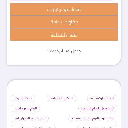
دهانات وديكورات
مقاولات عامة
اعمال الحدادة
جدول اقسام خدماتنا
ارضيات باركية ابها
اشكال باركية ابها
اشكال سواتر
الواح بديل الرخام الجنوب
الواح فيبر جلاس
باركية غرف النوم خميس مشيط
بديل الرخام للجدران ابها