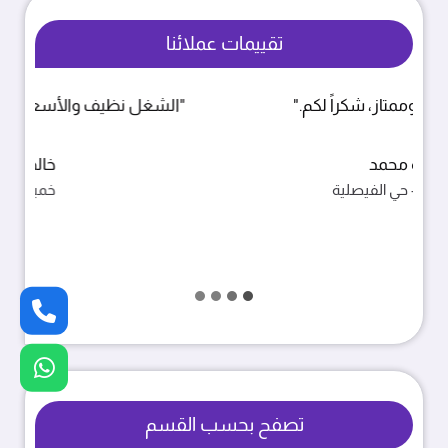
تقييمات عملائنا
"الشغل نظيف والأسعار مناسبة، انصح فيهم."
خالد بن فهد
خميس مشيط - حي الربوة
تصفح بحسب القسم