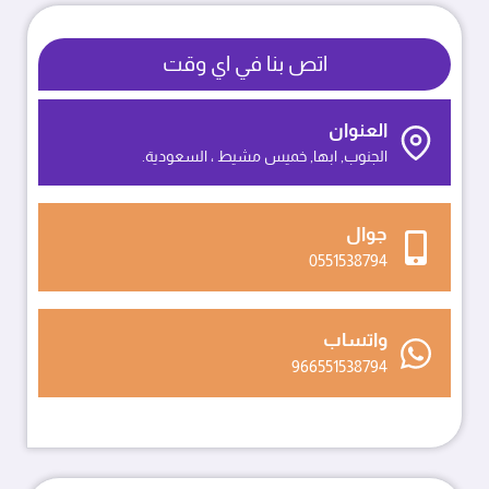
0551538794
تركيب
اتص بنا في اي وقت
الواح
فيبر
للجدران
العنوان
ابها
الجنوب, ابها, خميس مشيط ، السعودية.
جوال
0551538794
واتساب
966551538794