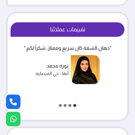
تقييمات عملائنا
"الشغل نظيف والأسعار مناسبة، انصح فيهم."
خالد بن فهد
خميس مشيط - حي الربوة