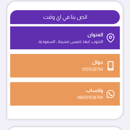
0551538794
مظلات
اتص بنا في اي وقت
مداخل
الجنوب
العنوان
الجنوب, ابها, خميس مشيط ، السعودية.
جوال
0551538794
واتساب
966551538794