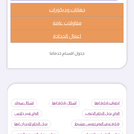
دهانات وديكورات
مقاولات عامة
اعمال الحدادة
جدول اقسام خدماتنا
ارضيات باركية ابها
اشكال باركية ابها
اشكال سواتر
الواح بديل الرخام الجنوب
الواح فيبر جلاس
باركية غرف النوم خميس مشيط
بديل الرخام للجدران ابها