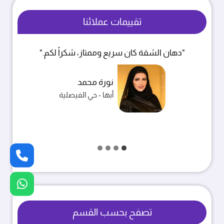
تقييمات عملائنا
"الشغل نظيف والأسعار مناسبة، انصح فيهم."
خالد بن فهد
خميس مشيط - حي الربوة
تصفح بحسب القسم