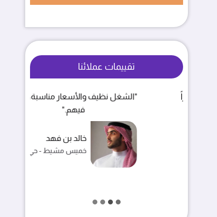
تقييمات عملائنا
"الشغل نظيف والأسعار مناسبة، انصح
"
فيهم."
خالد بن فهد
خميس مشيط - حي الربوة