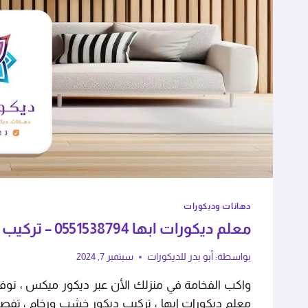
ا مع الأثاث بحذر شديد، الشغل
استجابة سريعة وجودة
رائع."
بهم."
فاطمة بنت أحمد
عبدالعزي
دهانات وديكورات
أبها - حي الريان
خميس مش
معلم ديكورات ابها 0551538794 – تركيب ديكورات خميس مشيط
بواسطة:
أبو بدر للديكورات
سبتمبر 7, 2024
واكب الفخامة في منزلك الأن عبر ديكور ميكس ، نو
معلم ديكورات ابها ، تركيب ديكور خشب ورخام ، تفصيل