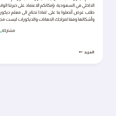
الداخلي في السعودية. بإمكانكم الاعتماد على خبرتنا ال
طلب عرض أتصلوا بنا على. لماذا تحتاج الى معلم ديكورا
وأشكالها وفقا لمزاجك الدهانات والديكورات ليست مجر
مشاركة
معلم
المزيد
ديكورات
ابها
0551538794
–
تركيب
ديكورات
خميس
مشيط