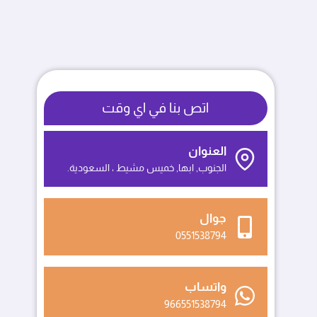
اتص بنا في اي وقت
العنوان
الجنوب, ابها, خميس مشيط ، السعودية.
جوال
0551538794
واتساب
966551538794