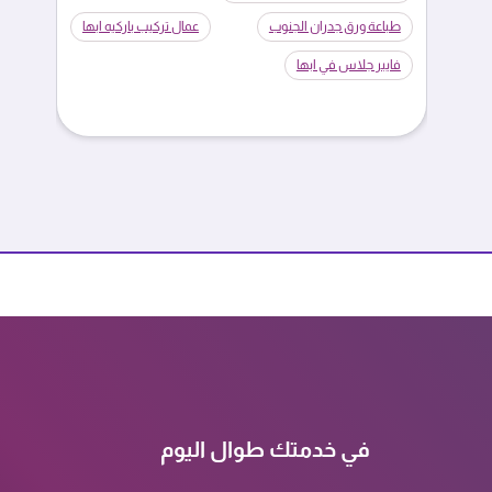
طباعة ورق جدران الجنوب
عمال تركيب باركيه ابها
فايبر جلاس في ابها
في خدمتك طوال اليوم