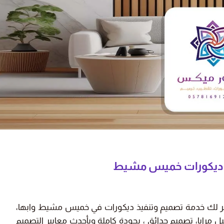
 عالية، أنصح
"دهان الشقة كان سريع وممتاز، شكراً
لكم."
ز بن خالد
نورة محمد
يط - حي الرمال
أبها - حي الفيصلية
فر لك خدمة تصميم وتنفيذ ديكورات في خميس مشيط وابها،
 مرايا، تصميم حدائق ، بجودة كاملة وبأحدث معايير التصميم