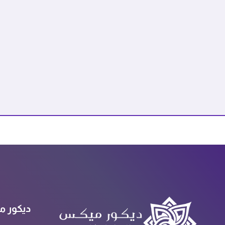
ديكور م