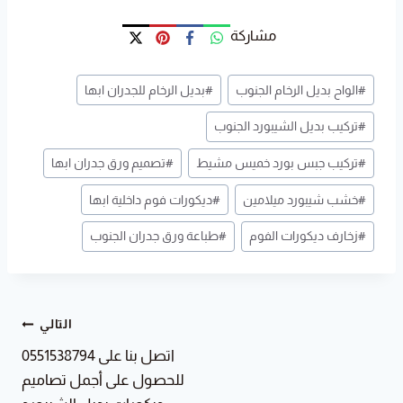
مشاركة
وسوم
#
الواح بديل الرخام الجنوب
#
بديل الرخام للجدران ابها
المقال:
#
تركيب بديل الشيبورد الجنوب
#
تركيب جبس بورد خميس مشيط
#
تصميم ورق جدران ابها
#
خشب شيبورد ميلامين
#
ديكورات فوم داخلية ابها
#
زخارف ديكورات الفوم
#
طباعة ورق جدران الجنوب
تصفّح
التالي
اتصل بنا على 0551538794
المقالات
للحصول على أجمل تصاميم