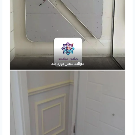
حوائط جبس بورد ابها