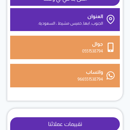
العنوان
الجنوب, ابها, خميس مشيط ، السعودية.
جوال
0551538794
واتساب
966551538794
تقييمات عملائنا