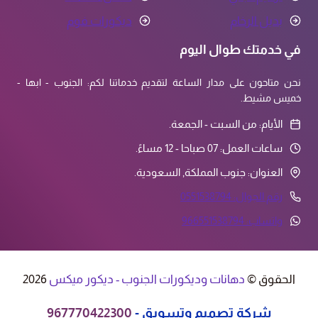
بديل الرخام
ديكورات فوم
في خدمتك طوال اليوم
نحن متاحون على مدار الساعة لتقديم خدماتنا لكم: الجنوب - ابها -
خميس مشيط.
الأيام: من السبت - الجمعة.
ساعات العمل: 07 صباحا - 12 مساءً.
العنوان: جنوب المملكة, السعودية.
رقم الجوال: 0551538794
واتساب: 966551538794
الحقوق ©
دهانات وديكورات الجنوب - ديكور ميكس
2026
شركة تصميم وتسويق
-
967770422300