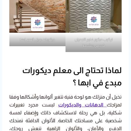
تركيب ديكور فايبر للجدران
ديكورات بديل الحجر ابها
خميس مشيط
لماذا تحتاج الى معلم ديكورات
مبدع في ابها ؟
تخيل أن منزلك هو لوحة فنية تتغير ألوانها وأشكالها وفقا
لمزاجك
الدهانات والديكورات
ليست مجرد تغييرات
شكلية، بل هي رحلة لاستكشاف ذاتك وإضفاء لمسة
شخصية على مساحتك الخاصة. الألوان الدافئة تمنحك
الدفء والأمان، والألوان الزاهية تنعش روحك،