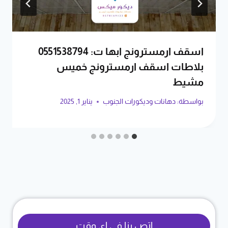
اسقف ارمسترونج ابها ت: 0551538794
بلاطات اسقف ارمسترونج خميس
مشيط
بواسطة:
دهانات وديكورات الجنوب
يناير 1, 2025
اتص بنا في اي وقت