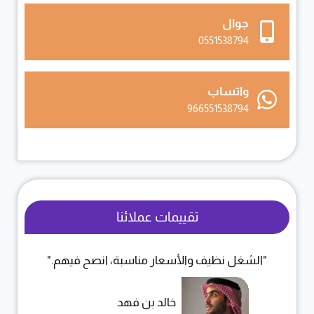
جوال
0551538794
واتساب
966551538794
تقييمات عملائنا
"الشغل نظيف والأسعار مناسبة، انصح فيهم."
خالد بن فهد