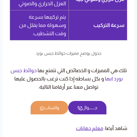
العزل الحراري والصوتي.
يتم تركيبها بسرعة
سرعة التركيب
وسهولة مما يقلل من
وقت التشطيب.
جدول يوضح مميزات حوائط جبس بورد
تلك هي المميزات و الخصائص التي تتمتع بها
حوائط جبس
بورد ابها
و بكل بساطه إذا كنت ترغب بالحصول عليها
تواصل معنا عبر أرقامنا التالية:
جــــــوال
واتساب
شاهد أيضا:
معلم دهانات