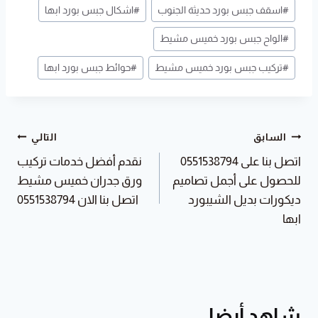
وسوم
#
اسقف جبس بورد حديثة الجنوب
#
اشكال جبس بورد ابها
المقال:
#
الواح جبس بورد خميس مشيط
#
تركيب جبس بورد خميس مشيط
#
حوائط جبس بورد ابها
تصفّح
السابق
التالي
اتصل بنا على 0551538794
نقدم أفضل خدمات تركيب
المقالات
للحصول على أجمل تصاميم
ورق جدران خميس مشيط
ديكورات بديل الشيبورد
اتصل بنا الان 0551538794
ابها
شاهد أيضا