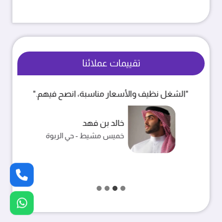
تقييمات عملائنا
"الشغل نظيف والأسعار مناسبة، انصح فيهم."
خالد بن فهد
خميس مشيط - حي الربوة