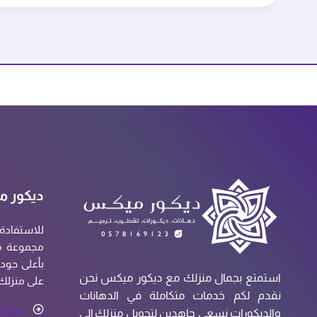
ابها
0551538794
–
تركيب
ديكورات
خميس
مشيط
ديكور م
للاستفادة
مجموعة مت
بأعلى جودة
استمتع بجمال منزلك مع ديكور ميكس نحن
على منزلك
نقدم لكم خدمات متكاملة في الدهانات
ديكور
والديكورات نسعى جاهدين لتحويل منزلك إلى