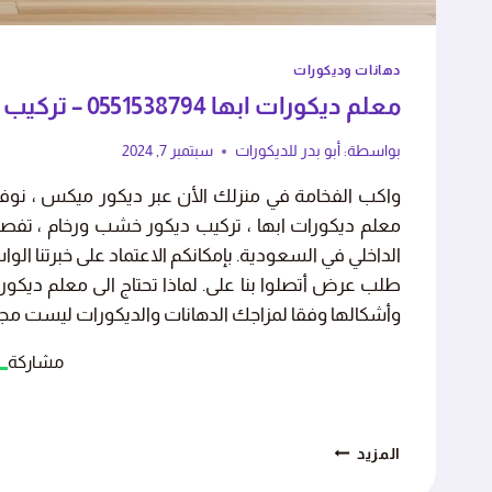
دهانات وديكورات
معلم ديكورات ابها 0551538794 – تركيب ديكورات خميس مشيط
بواسطة:
أبو بدر للديكورات
سبتمبر 7, 2024
واكب الفخامة في منزلك الأن عبر ديكور ميكس ، نو
معلم ديكورات ابها ، تركيب ديكور خشب ورخام ، تفصيل
الداخلي في السعودية. بإمكانكم الاعتماد على خبرتنا ال
طلب عرض أتصلوا بنا على. لماذا تحتاج الى معلم ديكورا
وأشكالها وفقا لمزاجك الدهانات والديكورات ليست مجر
مشاركة
معلم
المزيد
ديكورات