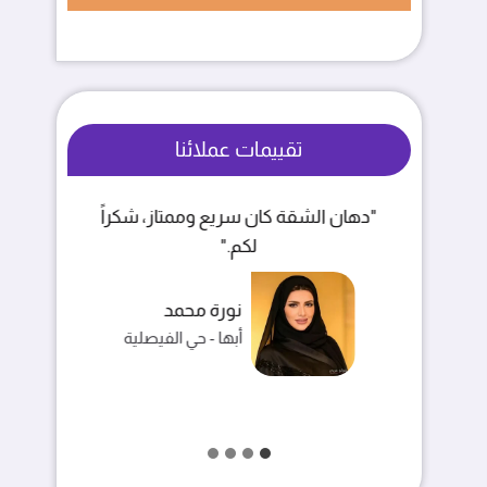
تقييمات عملائنا
"الشغل نظيف والأسعار مناسبة، انصح
"
فيهم."
خالد بن فهد
خميس مشيط - حي الربوة