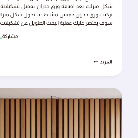
شكل منزلك بعد اضافة ورق جدران بفضل تشكيلاتة 
تركيب ورق جدران خميس مشيط سيتحول شكل منزلك الى 
سوف يختصر عليك عملية البحث الطويل عن تشكيلات 
مشاركة
نقدم
المزيد
أفضل
خدمات
تركيب
ورق
جدران
خميس
مشيط
اتصل
بنا
الان
0551538794