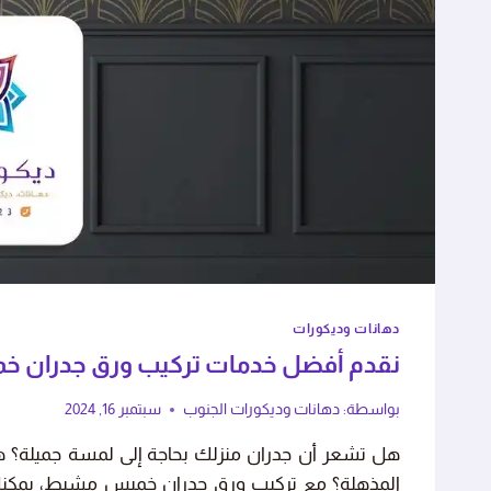
ا مع الأثاث بحذر شديد، الشغل
استجابة سريعة وجودة
رائع."
بهم."
فاطمة بنت أحمد
عبدالعزي
دهانات وديكورات
أبها - حي الريان
خميس مش
نقدم أفضل خدمات تركيب ورق جدران خميس مشي
بواسطة:
دهانات وديكورات الجنوب
سبتمبر 16, 2024
هل تشعر أن جدران منزلك بحاجة إلى لمسة جميلة؟ هل
المذهلة؟ مع تركيب ورق جدران خميس مشيط، يمك