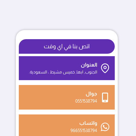
اتص بنا في اي وقت
العنوان
الجنوب, ابها, خميس مشيط ، السعودية.
جوال
0551538794
واتساب
966551538794