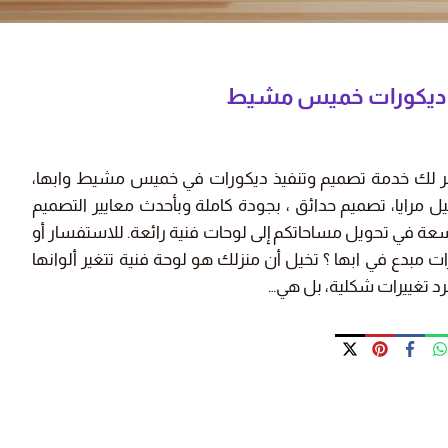
فر لك خدمة تصميم وتنفيذ ديكورات في خميس مشيط وابها،
 مرايا، تصميم حدائق ، بجودة كاملة وبأحدث معايير التصميم
واسعة في تحويل مساحاتكم إلى لوحات فنية رائعة. للاستفسار أو
ت مبدع في ابها ؟ تخيل أن منزلك هو لوحة فنية تتغير ألوانها
د تغييرات شكلية، بل هي…