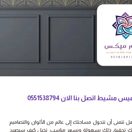
 عالية، أنصح
"دهان الشقة كان سريع وممتاز، شكراً
لكم."
ز بن خالد
نورة محمد
يط - حي الرمال
أبها - حي الفيصلية
ط اتصل بنا الان 0551538794
 تتمنى أن تتحول مساحتك إلى عالم من الألوان والتصاميم
نك تحقيق ذلك بسهولة وبسعر مناسب. تخيل كيف سيصبح